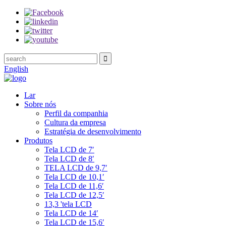
English
Lar
Sobre nós
Perfil da companhia
Cultura da empresa
Estratégia de desenvolvimento
Produtos
Tela LCD de 7′
Tela LCD de 8′
TELA LCD de 9,7′
Tela LCD de 10,1′
Tela LCD de 11,6′
Tela LCD de 12,5′
13,3 'tela LCD
Tela LCD de 14′
Tela LCD de 15,6′