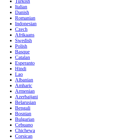
Turkish
Italian
Danish
Romanian
Indonesian
Czech
Afrikaans
Swedish
Polish
Basque
Catalan
Esperanto
Hindi
Lao
Albanian
Amharic
Armenian
Azerbaijani
Belarusian
Bengali
Bosnian
Bulgarian
Cebuano
Chichewa
Corsican