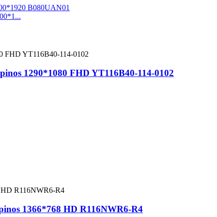
00*1...
40 pinos 1290*1080 FHD YT116B40-114-0102
40 pinos 1366*768 HD R116NWR6-R4