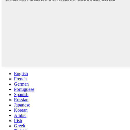
English
French
German
Portuguese
Spanish
Russian
Japanese
Korean
Arabic
Irish
Greek