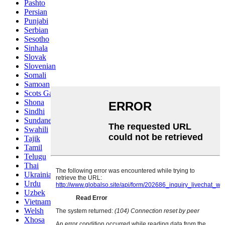
Pashto
Persian
Punjabi
Serbian
Sesotho
Sinhala
Slovak
Slovenian
Somali
Samoan
Scots Gaelic
Shona
Sindhi
Sundanese
Swahili
Tajik
Tamil
Telugu
Thai
Ukrainian
Urdu
Uzbek
Vietnamese
Welsh
Xhosa