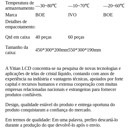
Temperatura de
—30~80℃
—10~70℃
—20~60℃
armazenamento
Marca
BOE
IVO
BOE
Detalhes de
empacotamento:
Qtd em caixa
40 peças
60 peças
Tamanho da
450*300*200mm
550*300*190mm
caixa:
A Yitian LCD concentra-se na pesquisa de novas tecnologias e
aplicações de telas de cristal líquido, contando com anos de
experiência na indústria e vantagens técnicas, apoiados por forte
capital e recursos humanos e extensa cooperação com muitas
empresas relacionadas nacionais e estrangeiras para fornecer
produtos confiáveis.
Design, qualidade estável do produto e entrega oportuna do
produto conquistaram a confiança do mercado.
Em termos de qualidade: Em uma palavra, prefiro descartá-lo
durante a produção do que devolvê-lo após o envio.