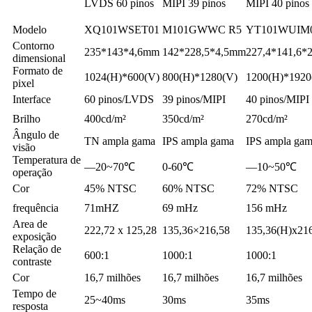
LVDS 60 pinos
MIPI 39 pinos
MIPI 40 pinos
Modelo
XQ101WSET01
M101GWWC R5
YT101WUIM
Contorno
235*143*4,6mm
142*228,5*4,5mm
227,4*141,6*
dimensional
Formato de
1024(H)*600(V)
800(H)*1280(V)
1200(H)*1920
pixel
Interface
60 pinos/LVDS
39 pinos/MIPI
40 pinos/MIPI
Brilho
400cd/m²
350cd/m²
270cd/m²
Ângulo de
TN ampla gama
IPS ampla gama
IPS ampla ga
visão
Temperatura de
—20~70℃
0-60℃
—10~50℃
operação
Cor
45% NTSC
60% NTSC
72% NTSC
frequência
71mHZ
69 mHz
156 mHz
Area de
222,72 x 125,28
135,36×216,58
135,36(H)x21
exposição
Relação de
600:1
1000:1
1000:1
contraste
Cor
16,7 milhões
16,7 milhões
16,7 milhões
Tempo de
25~40ms
30ms
35ms
resposta