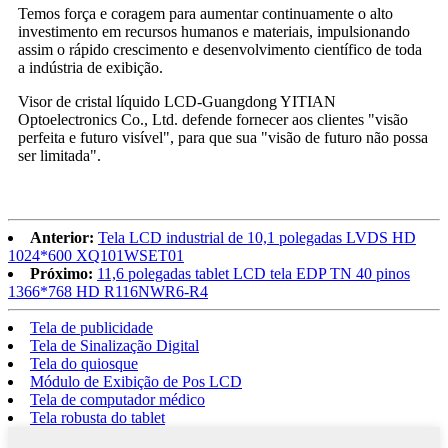
Temos força e coragem para aumentar continuamente o alto
investimento em recursos humanos e materiais, impulsionando
assim o rápido crescimento e desenvolvimento científico de toda
a indústria de exibição.
Visor de cristal líquido LCD-Guangdong YITIAN
Optoelectronics Co., Ltd. defende fornecer aos clientes "visão
perfeita e futuro visível", para que sua "visão de futuro não possa
ser limitada".
Anterior:
Tela LCD industrial de 10,1 polegadas LVDS HD
1024*600 XQ101WSET01
Próximo:
11,6 polegadas tablet LCD tela EDP TN 40 pinos
1366*768 HD R116NWR6-R4
Tela de publicidade
Tela de Sinalização Digital
Tela do quiosque
Módulo de Exibição de Pos LCD
Tela de computador médico
Tela robusta do tablet